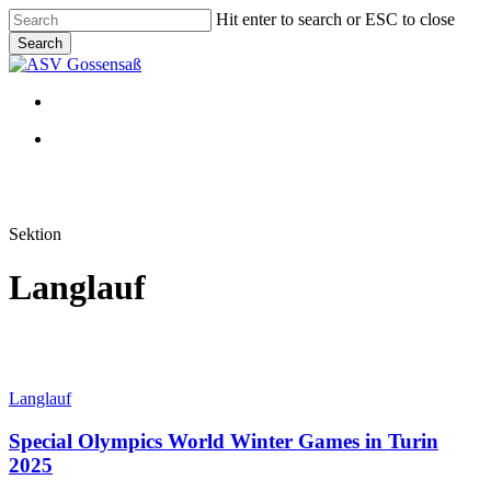
Skip
Hit enter to search or ESC to close
to
Search
main
Close
content
Search
Menu
Menu
Sektion
Langlauf
Special
Langlauf
Olympics
World
Special Olympics World Winter Games in Turin
Winter
2025
Games