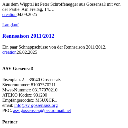
in
Aus dem Wipptal ist Peter Schroffenegger aus Gossensaß mit von
Turin
der Partie. Am Freitag, 14.…
2025
creation
04.09.2025
Rennsaison
Langlauf
2011/2012
Rennsaison 2011/2012
Ein paar Schnappschüsse von der Rennsaison 2011/2012.
creation
26.02.2025
ASV Gossensaß
Ibsenplatz 2 – 39040 Gossensaß
Steuernummer: 81007570211
Mwst-Nummer: 03177070210
ATEKO Kodex: 931200
Empfängercodex: M5UXCR1
email:
info@sv-gossensass.org
PEC:
asv-gossensass@pec.rolmail.net
Partner